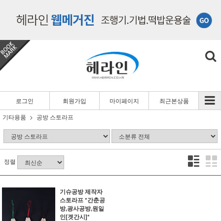
로그인
회원가입
마이페이지
최근본상품
기타용품
공방 스토라프
정렬
기슈공방 제작자
스토라프 *간춘공
방,광사공방,원일
인[겟간시]*