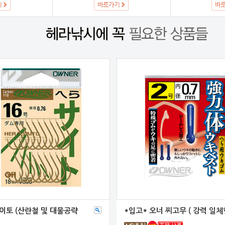
이토 (산란철 및 대물공략
*입고* 오너 찌고무 ( 강력 일체형