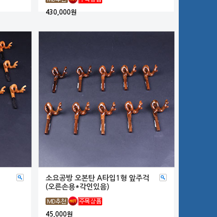
430,000원
소요공방 오본탄 A타입1형 앞주걱
(오른손용*각인있음)
45,000원