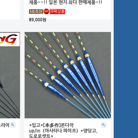
제품~~!! 일본 현지 최다 판매제품~!!
89,000원
 트라이
*입고*【本多作】본다작
up/in（아사타나 파이프）*양당고,
도로로셋트*