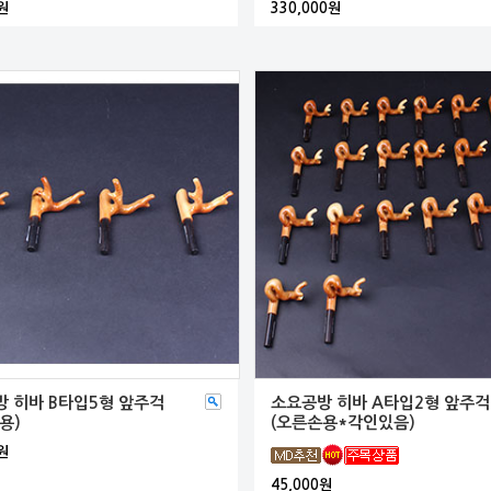
원
330,000원
 히바 B타입5형 앞주걱
소요공방 히바 A타입2형 앞주걱
용)
(오른손용*각인있음)
원
45,000원