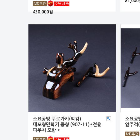
81,000
430,000원
소요공방 쿠로가키(먹감)
소요공방
대포형만력기 중형 (907-11)*전용
앞주걱
파우치 포함 *