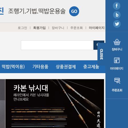
로그인
회원가입
장바구니
주문조회
마이페이지
ㅣ
ㅣ
ㅣ
ㅣ
떡밥(먹이용)
기타용품
상품권결제
중고제품