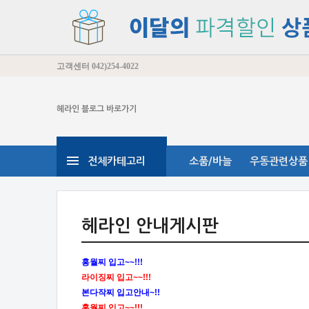
고객센터
042)254-4022
헤라인 블로그 바로가기
전체카테고리
소품/바늘
우동관련상품
헤라인 안내게시판
홍월찌 입고~~!!!
라이징찌 입고~~!!!
본다작찌 입고안내~!!
홍월찌 입고~~!!!