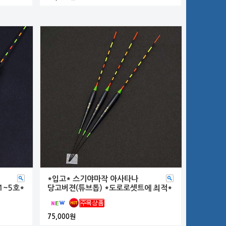
*입고* 스기야마작 아사타나
1~5호*
당고버젼(튜브톱) *도로로셋트에 최적*
75,000원