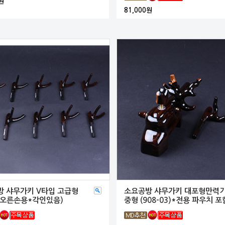
원
81,000원
 샤무가키 V타입 고급형
소요공방 샤무가키 대포형만력
(오른손용*각인있음)
중형 (908-03)*전용 파우치 포