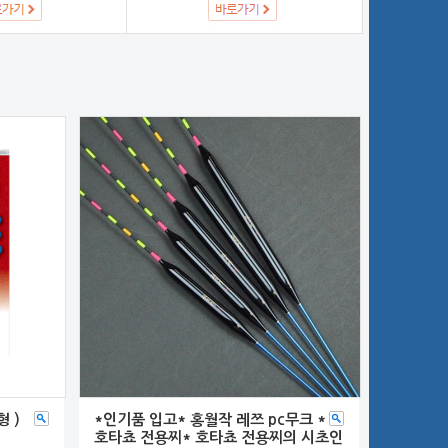
 )
*인기품 입고* 홍월작 레쯔 pc무크 *
호타쵸 전용찌* 호타쵸 전용찌의 시초인