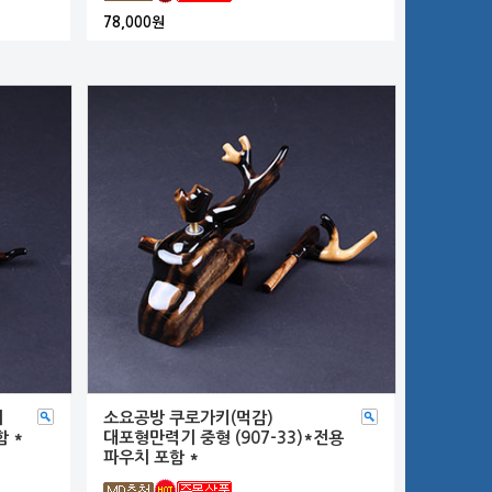
78,000원
기
소요공방 쿠로가키(먹감)
함 *
대포형만력기 중형 (907-33)*전용
파우치 포함 *