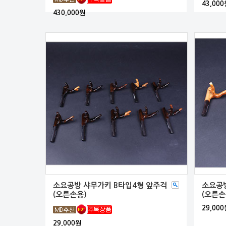
43,000
430,000원
소요공방 샤무가키 B타입4형 앞주걱
소요공방
(오른손용)
(오른손
29,000
29,000원