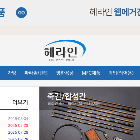
가방
파라솔/텐트
방한용품
MFC제품
떡밥(집어용)
더보기
2026-08-04
2026-07-28
2026-07-28
2026-07-28