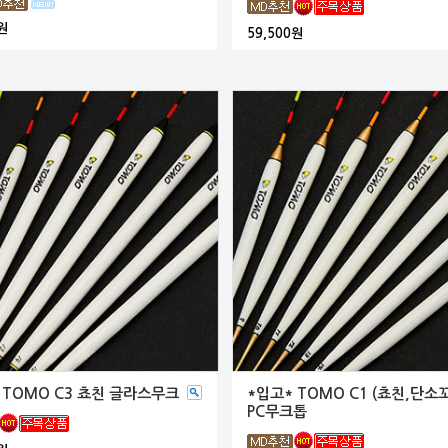
원
59,500원
 TOMO C3 쵸친 글라스무크
*입고* TOMO C1 (쵸친,단소꼬
PC무크톱