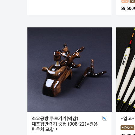
59,500
소요공방 쿠로가키(먹감)
*입고*
대포형만력기 중형 (908-22)*전용
파우치 포함 *