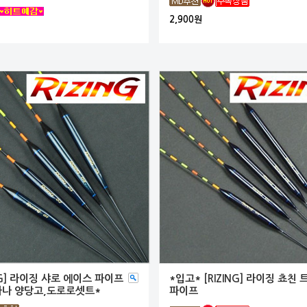
2,900원
ING] 라이징 샤로 에이스 파이프
*입고* [RIZING] 라이징 쵸친
타나 양당고,도로로셋트*
파이프