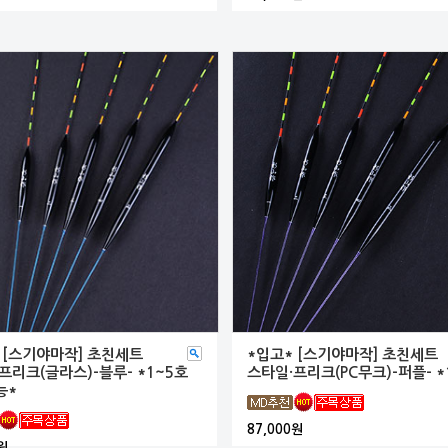
 [스기야마작] 초친세트
*입고* [스기야마작] 초친세트
프리크(글라스)-블루- *1~5호
스타일·프리크(PC무크)-퍼플- *
능*
87,000원
원