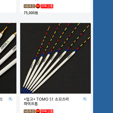
75,000원
)
*입고* TOMO S1 소꼬즈리
파이프톱