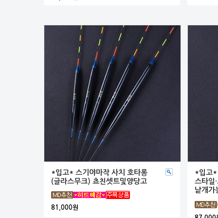
*입고* 스기야마작 사치 호타롱
*입고*
(글라스무크) 쵸친셋트및양당고
스타일·
낱개가
81,000원
87,000