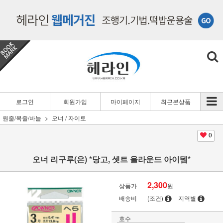
로그인
회원가입
마이페이지
최근본상품
원줄/목줄/바늘
오너 / 자이토
0
오너 리구루(은) *당고, 셋트 올라운드 아이템*
2,300
상품가
원
배송비
(조건)
지역별
호수