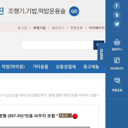
로그인
회원가입
장바구니
주문조회
마이페이지
ㅣ
ㅣ
ㅣ
ㅣ
떡밥(먹이용)
기타용품
상품권결제
중고제품
> 소요공방 히바 대포형만력기 중형 (907-05)*전용 파우치 포함 *
방
 (907-05)*전용 파우치 포함 *