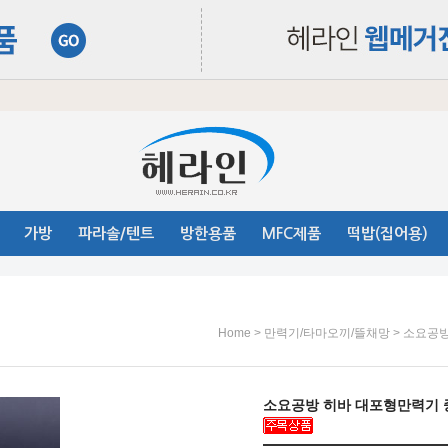
가방
파라솔/텐트
방한용품
MFC제품
떡밥(집어용)
>
>
Home
만력기/타마오끼/뜰채망
소요공
소요공방 히바 대포형만력기 중형