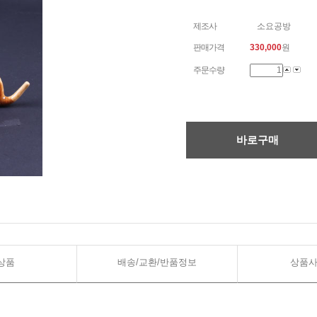
제조사
소요공방
판매가격
330,000
원
주문수량
바로구매
상품
배송/교환/반품정보
상품