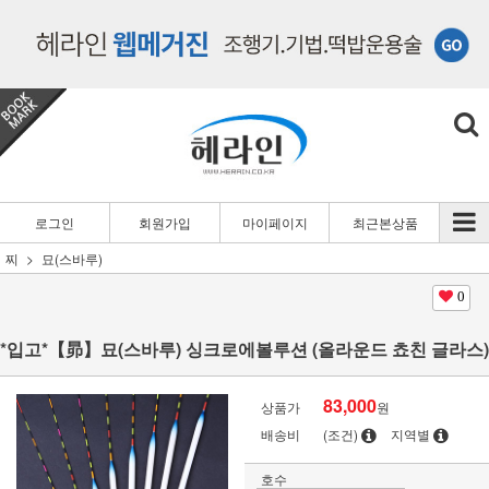
로그인
회원가입
마이페이지
최근본상품
찌
묘(스바루)
0
*입고*【昴】묘(스바루) 싱크로에볼루션 (올라운드 쵸친 글라스)
83,000
상품가
원
배송비
(조건)
지역별
호수