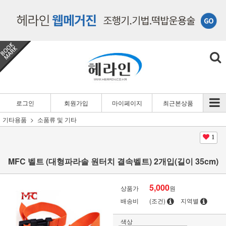
로그인
회원가입
마이페이지
최근본상품
기타용품
소품류 및 기타
1
MFC 벨트 (대형파라솔 원터치 결속벨트) 2개입(길이 35cm)
5,000
상품가
원
배송비
(조건)
지역별
색상