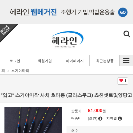
로그인
회원가입
마이페이지
최근본상품
찌
스기야마작
1
*입고* 스기야마작 사치 호타롱 (글라스무크) 쵸친셋트및양당고
81,000
상품가
원
배송비
(조건)
지역별
호수