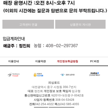
고객센터 연결
상품문의 게시판
이용안내
이용약관
개인정보취급방침
PC버전
피싱로드
대전광역시 중구 사정동 356-7번지
대표
정진희
개인정보 보호 책임자
임규형
통신판매업신고번호
제2010-대전중구-0042호
사업자 등록번호
308-04-53428
전화
042-254-4022
팩스
042-585-4055