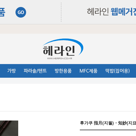
가방
파라솔/텐트
방한용품
MFC제품
떡밥(집어용)
후가쿠 指月(지월)・知妙(지묘