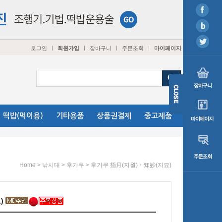
로그인
회원가입
장바구니
주문조회
마이페이지
ㅣ
ㅣ
ㅣ
ㅣ
떡밥(먹이용)
기타용품
상품권결제
중고제품
>
>
> 후가쿠 指月(지월)・知妙(지묘)
Home
낚시대
후가쿠
)