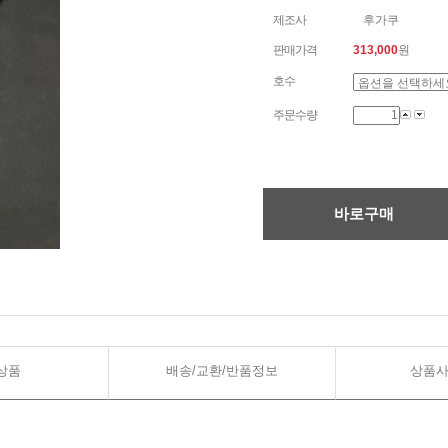
제조사
후가쿠
판매가격
313,000
원
호수
주문수량
바로구매
상품
배송/교환/반품정보
상품