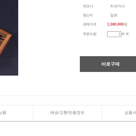
제조사
하코마사
원산지
일본
판매가격
1,380,000
원
주문수량
바로구매
상품
배송/교환/반품정보
상품