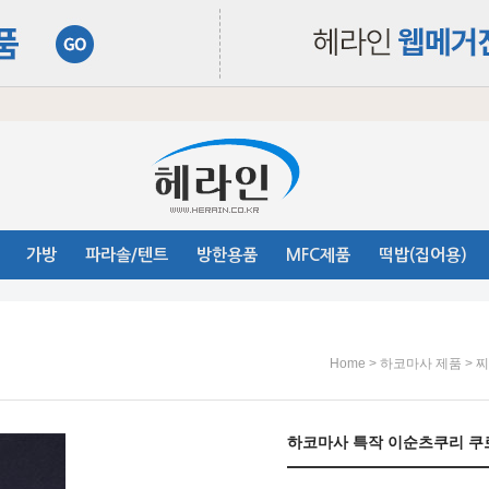
가방
파라솔/텐트
방한용품
MFC제품
떡밥(집어용)
>
>
Home
하코마사 제품
찌
하코마사 특작 이순츠쿠리 쿠로