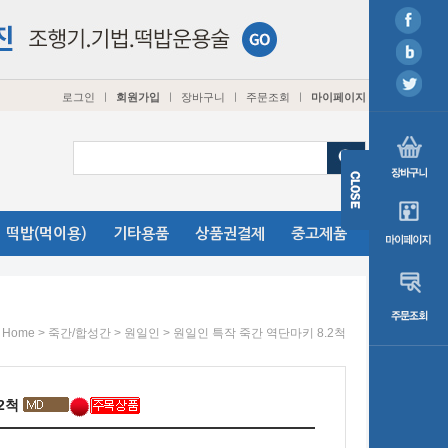
로그인
회원가입
장바구니
주문조회
마이페이지
ㅣ
ㅣ
ㅣ
ㅣ
떡밥(먹이용)
기타용품
상품권결제
중고제품
>
>
> 원일인 특작 죽간 역단마키 8.2척
Home
죽간/합성간
원일인
.2척