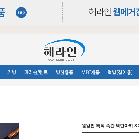
가방
파라솔/텐트
방한용품
MFC제품
떡밥(집어용)
원일인 특작 죽간 역단마키 8