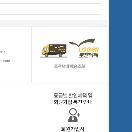
367
er.com