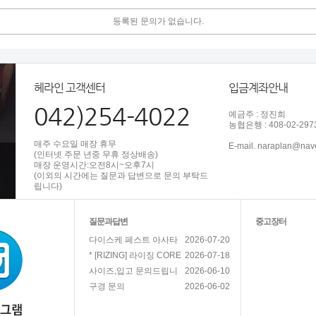
등록된 문의가 없습니다.
헤라인 고객센터
입금계좌안내
042)254-4022
예금주 : 정진희
농협은행 : 408-02-297
매주 수요일 매장 휴무
E-mail. naraplan@nav
(인터넷 주문 년중 무휴 정상배송)
매장 운영시간:오전8시~오후7시
(이외의 시간에는 질문과 답변으로 문의 부탁드
립니다)
질문과답변
중고장터
2026-07-20
다이스케 페스트 아사타
2026-07-18
* [RIZING] 라이징 CORE
2026-06-10
사이즈,입고 문의드립니
2026-06-02
구경 문의