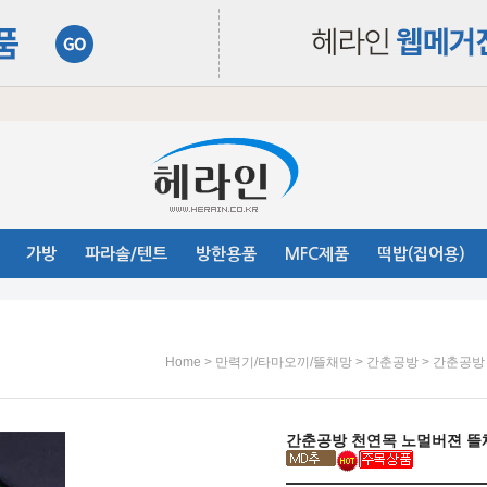
가방
파라솔/텐트
방한용품
MFC제품
떡밥(집어용)
>
>
> 간춘공방
Home
만력기/타마오끼/뜰채망
간춘공방
간춘공방 천연목 노멀버젼 뜰