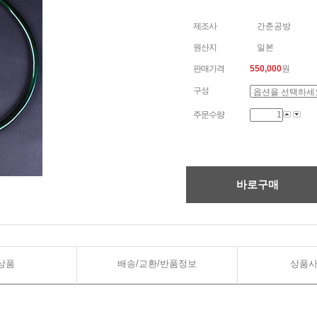
제조사
간춘공방
원산지
일본
판매가격
550,000
원
구성
주문수량
바로구매
상품
배송/교환/반품정보
상품