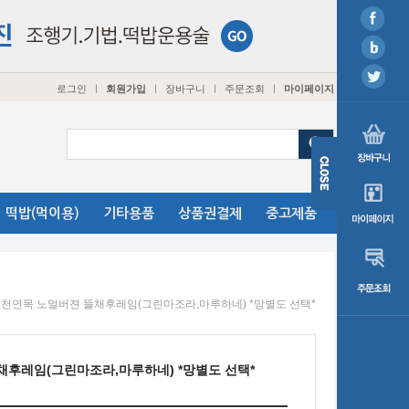
로그인
회원가입
장바구니
주문조회
마이페이지
ㅣ
ㅣ
ㅣ
ㅣ
떡밥(먹이용)
기타용품
상품권결제
중고제품
 천연목 노멀버젼 뜰채후레임(그린마조라,마루하네) *망별도 선택*
채후레임(그린마조라,마루하네) *망별도 선택*