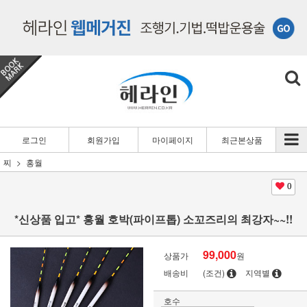
로그인
회원가입
마이페이지
최근본상품
찌
홍월
0
*신상품 입고* 홍월 호박(파이프톱) 소꼬즈리의 최강자~~!!
99,000
상품가
원
배송비
(조건)
지역별
호수