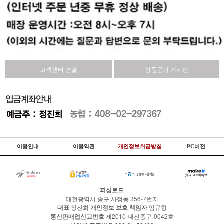
고객센터 연결
상품문의 게시판
이용안내
이용약관
개인정보취급방침
PC버전
피싱로드
대전광역시 중구 사정동 356-7번지
대표
정진희
개인정보 보호 책임자
임규형
통신판매업신고번호
제2010-대전중구-0042호