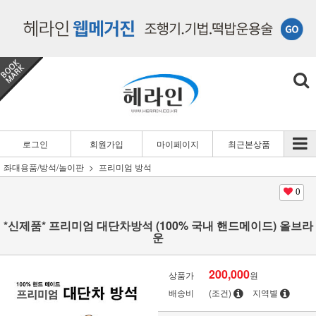
로그인
회원가입
마이페이지
최근본상품
좌대용품/방석/놀이판
프리미엄 방석
0
*신제품* 프리미엄 대단차방석 (100% 국내 핸드메이드) 올브라
운
200,000
상품가
원
배송비
(조건)
지역별