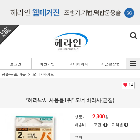
로그인
회원가입
마이페이지
최근본상품
원줄/목줄/바늘
오너 / 자이토
14
*헤라낚시 사용률1위* 오너 바라사(금침)
2,300
상품가
원
배송비
(조건)
지역별
규격