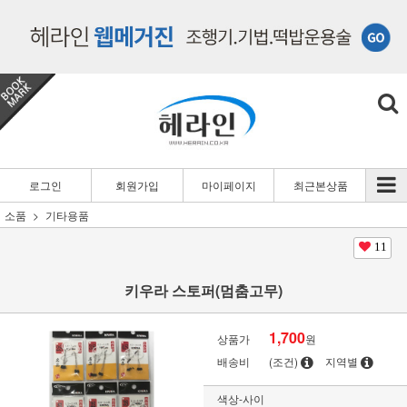
로그인
회원가입
마이페이지
최근본상품
소품
기타용품
11
키우라 스토퍼(멈춤고무)
1,700
상품가
원
배송비
(조건)
지역별
색상-사이