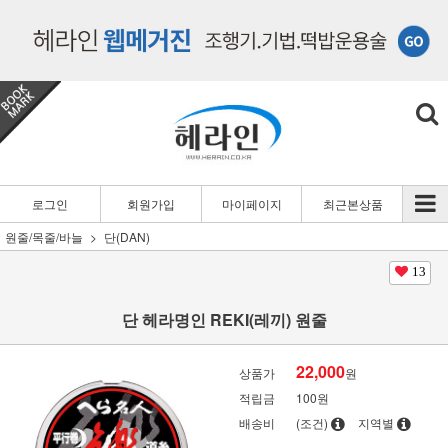
로그인
회원가입
마이페이지
최근본상품
원줄/목줄/바늘
단(DAN)
13
단 헤라명인 REKI(레끼) 원줄
22,000
상품가
원
적립금
100원
배송비
(조건)
지역별