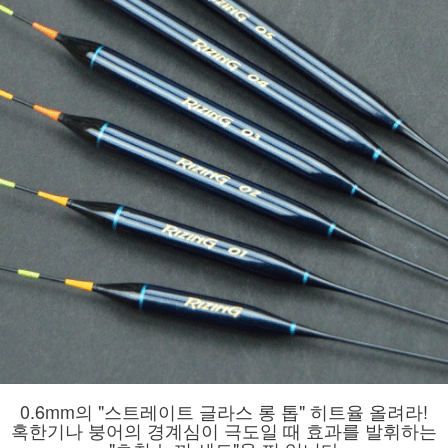
0.6mm의 "스트레이트 글라스 롱 톱" 히트율 올려라!
혹한기나 붕어의 경계심이 극도일 때 효과를 발휘하는