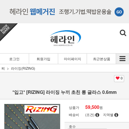
로그인
회원가입
마이페이지
최근본상품
찌
라이징(RIZING)
0
*입고* [RIZING] 라이징 누끼 초친 롱 글라스 0.6mm
59,500
상품가
원
배송비
(조건)
지역별
호수