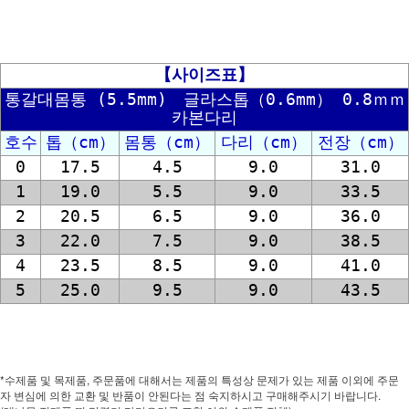
【사이즈표】
통갈대몸통 (5.5mm) 글라스톱（0.6mm） 0.8ｍｍ
카본다리
호수
톱（cm）
몸통（cm）
다리（cm）
전장（cm）
0
17.5
4.5
9.0
31.0
1
19.0
5.5
9.0
33.5
2
20.5
6.5
9.0
36.0
3
22.0
7.5
9.0
38.5
4
23.5
8.5
9.0
41.0
5
25.0
9.5
9.0
43.5
*수제품 및 목제품, 주문품에 대해서는 제품의 특성상 문제가 있는 제품 이외에 주문
자 변심에 의한 교환 및 반품이 안된다는 점 숙지하시고 구매해주시기 바랍니다.