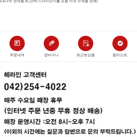
(대나무 전제품,찌,만력기,타마오키를 포함 이외 수제품 전체)
주문내역
장바구니
최근본상품
찜리스트