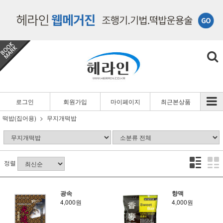
로그인
회원가입
마이페이지
최근본상품
떡밥(집어용)
무지개떡밥
정렬
광속
향맥
4,000원
4,000원