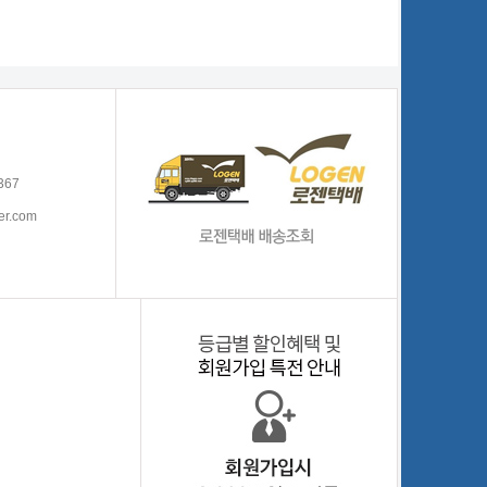
367
er.com