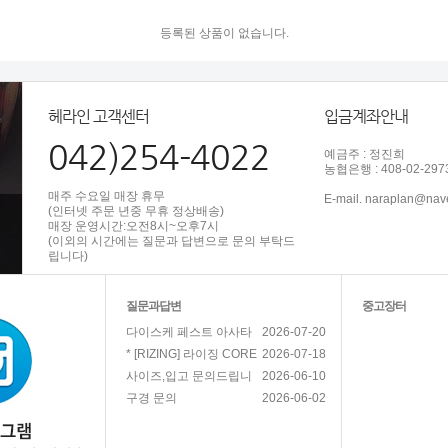
등록된 상품이 없습니다.
헤라인 고객센터
입금계좌안내
042)254-4022
예금주 : 정진희
농협은행 : 408-02-297
매주 수요일 매장 휴무
E-mail. naraplan@nav
(인터넷 주문 년중 무휴 정상배송)
매장 운영시간:오전8시~오후7시
(이외의 시간에는 질문과 답변으로 문의 부탁드
립니다)
질문과답변
중고장터
2026-07-20
다이스케 페스트 아사타
2026-07-18
* [RIZING] 라이징 CORE
2026-06-10
사이즈,입고 문의드립니
2026-06-02
구경 문의