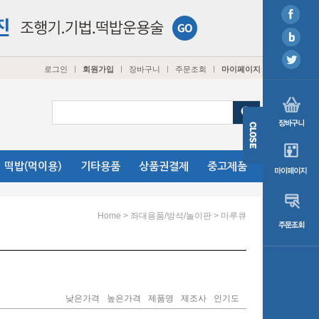
로그인
회원가입
장바구니
주문조회
마이페이지
ㅣ
ㅣ
ㅣ
ㅣ
떡밥(먹이용)
기타용품
상품권결제
중고제품
>
>
Home
좌대용품/방석/놀이판
마루큐
낮은가격
높은가격
제품명
제조사
인기도