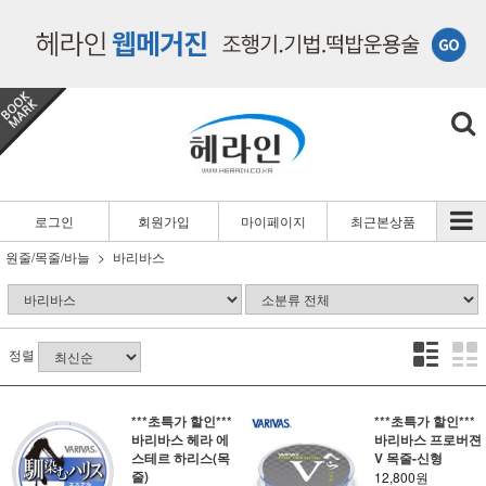
로그인
회원가입
마이페이지
최근본상품
원줄/목줄/바늘
바리바스
정렬
***초특가 할인***
***초특가 할인***
바리바스 헤라 에
바리바스 프로버젼
스테르 하리스(목
V 목줄-신형
줄)
12,800원