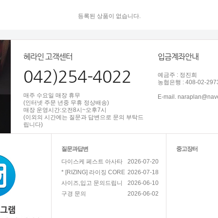
등록된 상품이 없습니다.
헤라인 고객센터
입금계좌안내
042)254-4022
예금주 : 정진희
농협은행 : 408-02-297
매주 수요일 매장 휴무
E-mail. naraplan@nav
(인터넷 주문 년중 무휴 정상배송)
매장 운영시간:오전8시~오후7시
(이외의 시간에는 질문과 답변으로 문의 부탁드
립니다)
질문과답변
중고장터
2026-07-20
다이스케 페스트 아사타
2026-07-18
* [RIZING] 라이징 CORE
2026-06-10
사이즈,입고 문의드립니
2026-06-02
구경 문의