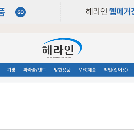
가방
파라솔/텐트
방한용품
MFC제품
떡밥(집어용)