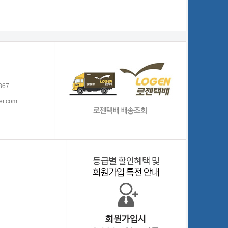
367
er.com