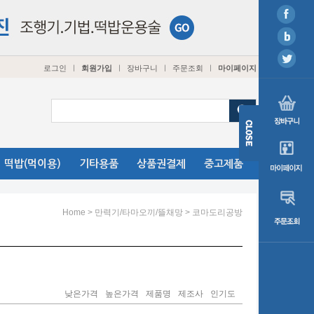
로그인
회원가입
장바구니
주문조회
마이페이지
ㅣ
ㅣ
ㅣ
ㅣ
떡밥(먹이용)
기타용품
상품권결제
중고제품
>
>
Home
만력기/타마오끼/뜰채망
코마도리공방
낮은가격
높은가격
제품명
제조사
인기도