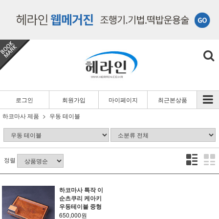
로그인
회원가입
마이페이지
최근본상품
하코마사 제품
우동 테이블
정렬
하코마사 특작 이
순츠쿠리 케아키
우동테이블 중형
650,000원