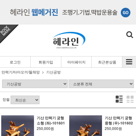
로그인
회원가입
마이페이지
최근본상품
만력기/타마오끼/뜰채망
기산공방
정렬
기산 만력기 궁형
기산 만력기 궁형
소형 (좌)-101601
중형 (우)-101602
250,000원
250,000원