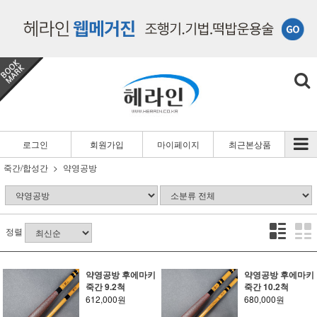
로그인
회원가입
마이페이지
최근본상품
죽간/합성간
약영공방
정렬
약영공방 후에마키
약영공방 후에마키
죽간 9.2척
죽간 10.2척
612,000원
680,000원