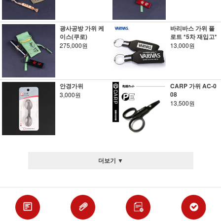
광사공방 가위 케
바리바스 가위 플
이스(쿠로)
로트 *5차 재입고*
275,000원
13,000원
안경가위
CARP 가위 AC-0
08
3,000원
13,500원
더보기 ▼