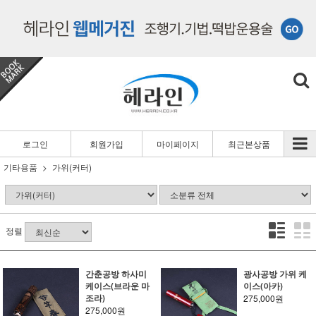
로그인
회원가입
마이페이지
최근본상품
기타용품
가위(커터)
정렬
간춘공방 하사미
광사공방 가위 케
케이스(브라운 마
이스(아카)
조라)
275,000원
275,000원