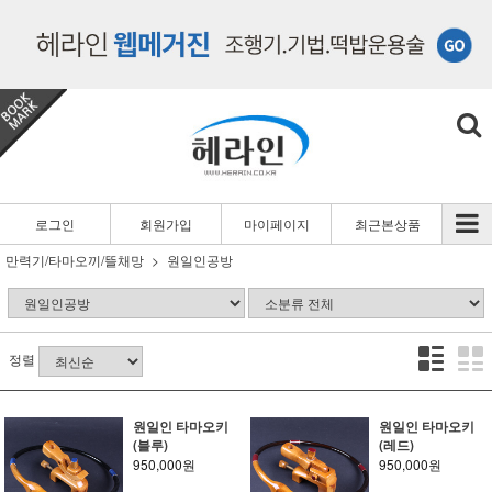
로그인
회원가입
마이페이지
최근본상품
만력기/타마오끼/뜰채망
원일인공방
정렬
원일인 타마오키
원일인 타마오키
(블루)
(레드)
950,000원
950,000원