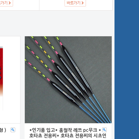
 )
*인기품 입고* 홍월작 레쯔 pc무크 *
호타쵸 전용찌* 호타쵸 전용찌의 시초인