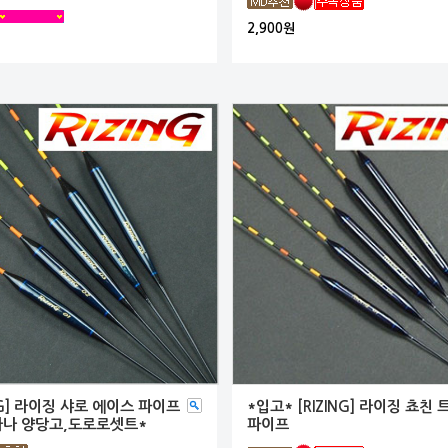
2,900원
ING] 라이징 샤로 에이스 파이프
*입고* [RIZING] 라이징 쵸친
타나 양당고,도로로셋트*
파이프