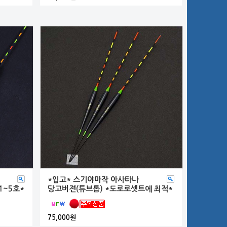
*입고* 스기야마작 아사타나
1~5호*
당고버젼(튜브톱) *도로로셋트에 최적*
75,000원