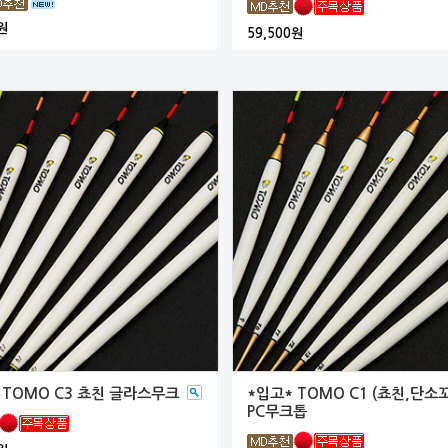
원
59,500원
 TOMO C3 쵸친 글라스무크
*입고* TOMO C1 (쵸친,단소꼬
PC무크톱