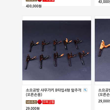
43,000
430,000원
소요공방 샤무가키 B타입4형 앞주걱
소요공방
(오른손용)
(오른손
29,000
29,000원