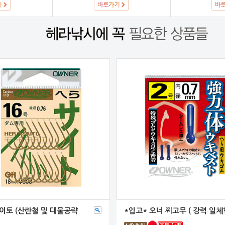
이토 (산란철 및 대물공략
*입고* 오너 찌고무 ( 강력 일체형