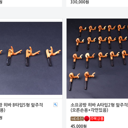
원
330,000원
 히바 B타입5형 앞주걱
소요공방 히바 A타입2형 앞주걱
용)
(오른손용*각인있음)
원
45,000원