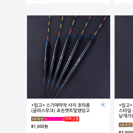
*입고* 스기야마작 사치 호타롱
*입고*
(글라스무크) 쵸친셋트및양당고
스타일·
낱개가
81,000원
87,000