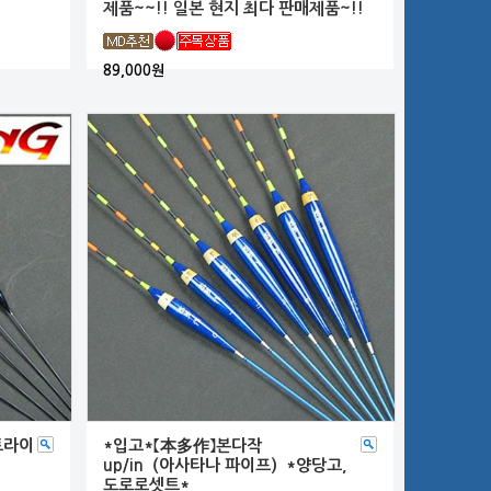
제품~~!! 일본 현지 최다 판매제품~!!
89,000원
 트라이
*입고*【本多作】본다작
up/in（아사타나 파이프）*양당고,
도로로셋트*