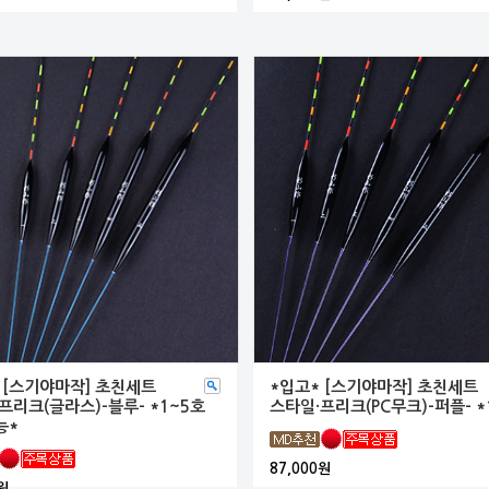
 [스기야마작] 초친세트
*입고* [스기야마작] 초친세트
프리크(글라스)-블루- *1~5호
스타일·프리크(PC무크)-퍼플- *
능*
87,000원
원