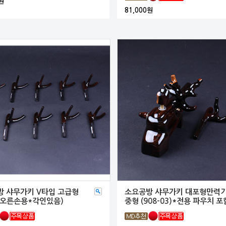
원
81,000원
 샤무가키 V타입 고급형
소요공방 샤무가키 대포형만력
(오른손용*각인있음)
중형 (908-03)*전용 파우치 포