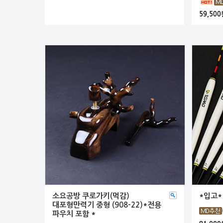
59,500
소요공방 쿠로가키(먹감)
*입고*
대포형만력기 중형 (908-22)*전용
파우치 포함 *