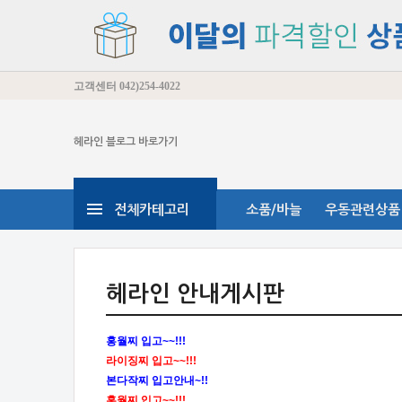
고객센터
042)254-4022
헤라인 블로그 바로가기
전체카테고리
소품/바늘
우동관련상품
헤라인 안내게시판
홍월찌 입고~~!!!
라이징찌 입고~~!!!
본다작찌 입고안내~!!
홍월찌 입고~~!!!