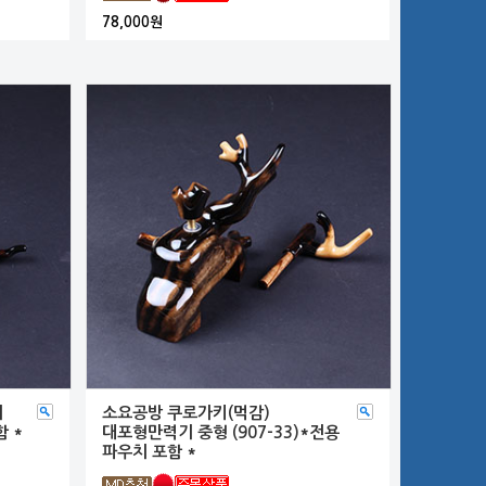
78,000원
기
소요공방 쿠로가키(먹감)
함 *
대포형만력기 중형 (907-33)*전용
파우치 포함 *