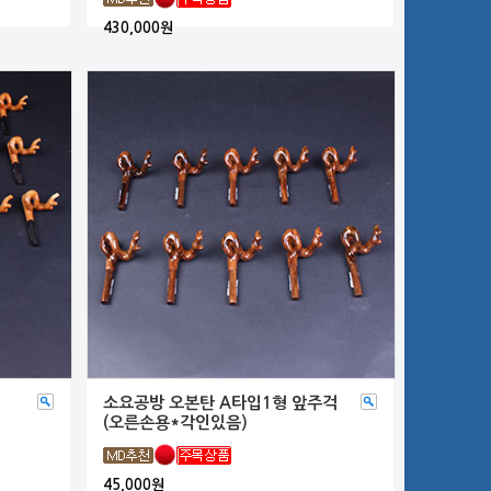
430,000원
소요공방 오본탄 A타입1형 앞주걱
(오른손용*각인있음)
45,000원