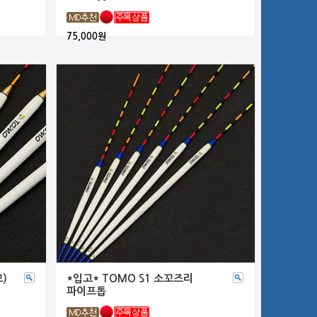
75,000원
)
*입고* TOMO S1 소꼬즈리
파이프톱