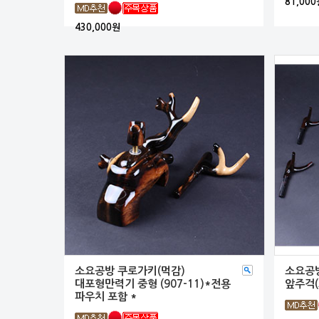
81,000
430,000원
소요공방 쿠로가키(먹감)
소요공방
대포형만력기 중형 (907-11)*전용
앞주걱
파우치 포함 *