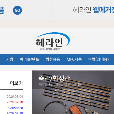
가방
파라솔/텐트
방한용품
MFC제품
떡밥(집어용)
더보기
2026-08-04
2026-07-28
2026-07-28
2026-07-28