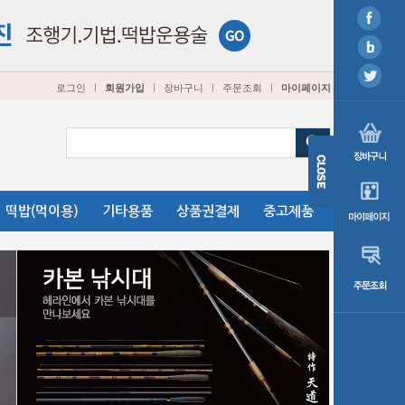
로그인
회원가입
장바구니
주문조회
마이페이지
ㅣ
ㅣ
ㅣ
ㅣ
떡밥(먹이용)
기타용품
상품권결제
중고제품