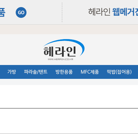
가방
파라솔/텐트
방한용품
MFC제품
떡밥(집어용)