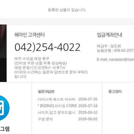
등록된 상품이 없습니다.
헤라인 고객센터
입금계좌안내
042)254-4022
예금주 : 정진희
농협은행 : 408-02-297
매주 수요일 매장 휴무
E-mail. naraplan@nav
(인터넷 주문 년중 무휴 정상배송)
매장 운영시간:오전8시~오후7시
(이외의 시간에는 질문과 답변으로 문의 부탁드
립니다)
질문과답변
중고장터
2026-07-20
다이스케 페스트 아사타
2026-07-18
* [RIZING] 라이징 CORE
2026-06-10
사이즈,입고 문의드립니
2026-06-02
구경 문의