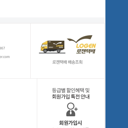
367
er.com