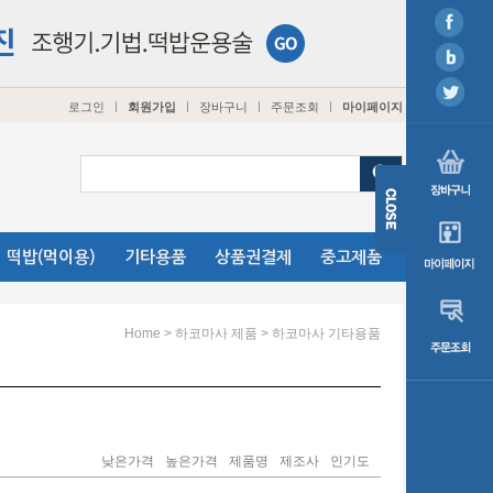
로그인
회원가입
장바구니
주문조회
마이페이지
ㅣ
ㅣ
ㅣ
ㅣ
떡밥(먹이용)
기타용품
상품권결제
중고제품
>
>
Home
하코마사 제품
하코마사 기타용품
낮은가격
높은가격
제품명
제조사
인기도