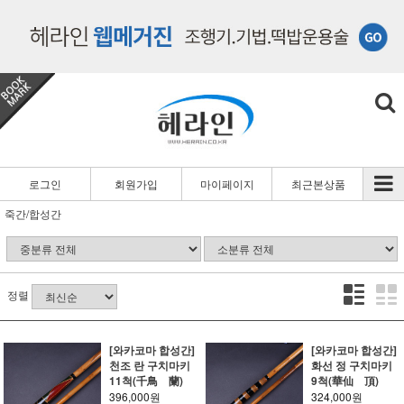
로그인
회원가입
마이페이지
최근본상품
죽간/합성간
정렬
[와카코마 합성간]
[와카코마 합성간]
천조 란 구치마키
화선 정 구치마키
11척(千鳥 蘭)
9척(華仙 頂)
396,000원
324,000원