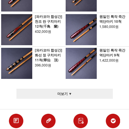
[와카코마 합성간]
원일인 특작 죽간
천조 란 구치마키
역단마키 10척
12척(千鳥 蘭)
1,580,000원
432,000원
[와카코마 합성간]
원일인 특작 죽간
화선 정 구치마키
역단마키 9척
11척(華仙 頂)
1,422,000원
396,000원
더보기 ▼