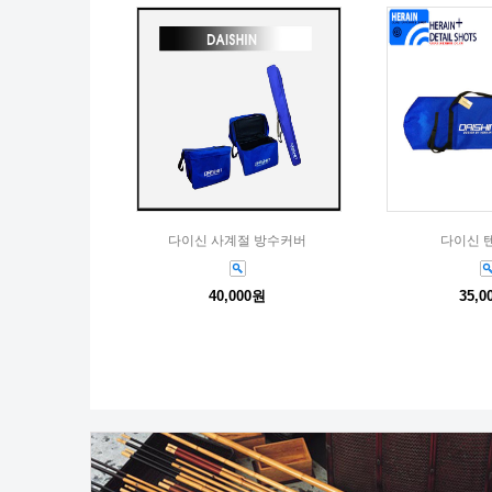
다이신 사계절 방수커버
다이신 
40,000원
35,0