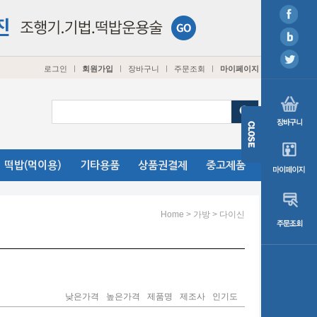
로그인
회원가입
장바구니
주문조회
마이페이지
ㅣ
ㅣ
ㅣ
ㅣ
떡밥(먹이용)
기타용품
상품권결제
중고제품
>
>
Home
가방
다이신
낮은가격
높은가격
제품명
제조사
인기도