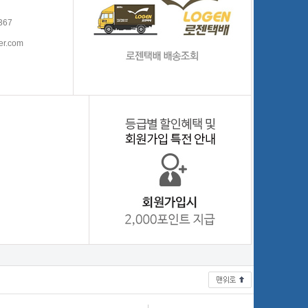
367
er.com