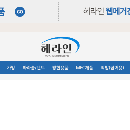
가방
파라솔/텐트
방한용품
MFC제품
떡밥(집어용)