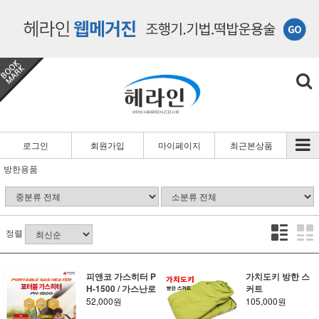
로그인
회원가입
마이페이지
최근본상품
방한용품
정렬
피앤코 가스히터 P
가치도키 방한 스
H-1500 / 가스난로
커트
52,000원
105,000원