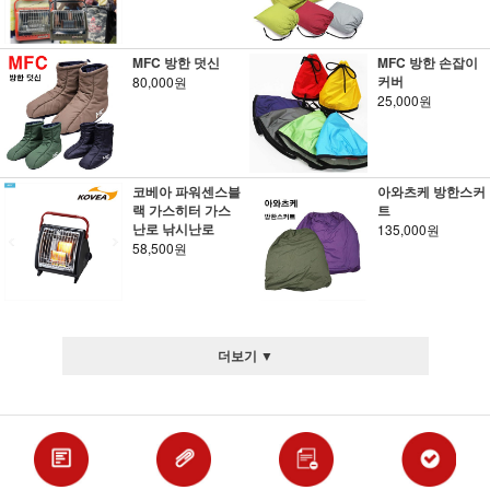
MFC 방한 덧신
MFC 방한 손잡이
커버
80,000원
25,000원
코베아 파워센스블
아와츠케 방한스커
랙 가스히터 가스
트
난로 낚시난로
135,000원
58,500원
더보기 ▼