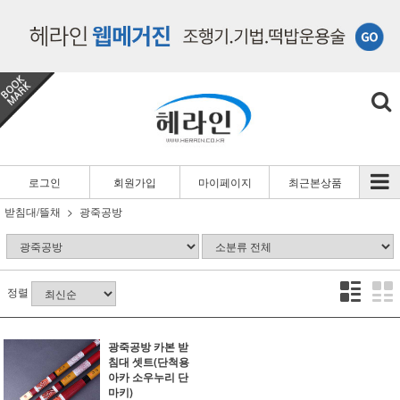
로그인
회원가입
마이페이지
최근본상품
받침대/뜰채
광죽공방
정렬
광죽공방 카본 받
침대 셋트(단척용
아카 소우누리 단
마키)