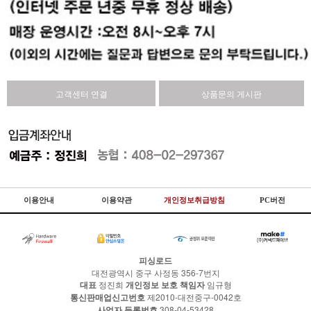
고객센터 연결
상품문의 게시판
이용안내
이용약관
개인정보취급방침
PC버전
피싱로드
대전광역시 중구 사정동 356-7번지
대표
정진희
개인정보 보호 책임자
임규형
통신판매업신고번호
제2010-대전중구-0042호
사업자 등록번호
308-04-53428