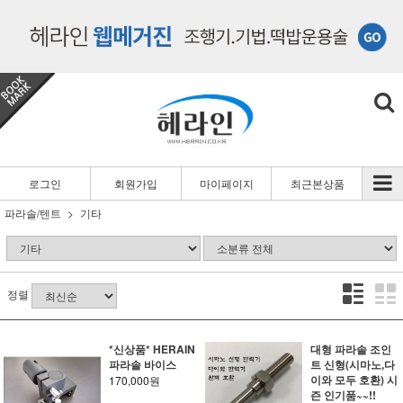
로그인
회원가입
마이페이지
최근본상품
파라솔/텐트
기타
정렬
*신상품* HERAIN
대형 파라솔 조인
파라솔 바이스
트 신형(시마노,다
이와 모두 호환) 시
170,000원
즌 인기품~~!!