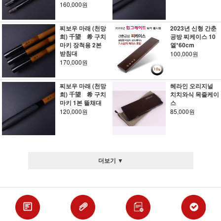
160,000원
찌보우 마래 (천망
2023년 신형 간춘
희) 千望 希 구치
공방 찌케이스 10
마키 장척용 2본
열*60cm
받침대
100,000원
170,000원
찌보우 마래 (천망
헤라인 오리지널
희) 千望 希 구치
치치와식 목줄케이
마키 1본 뜰채대
스
120,000원
85,000원
더보기 ▼