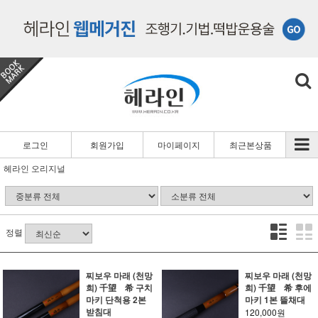
로그인
회원가입
마이페이지
최근본상품
헤라인 오리지널
정렬
찌보우 마래 (천망
찌보우 마래 (천망
희) 千望 希 구치
희) 千望 希 후에
마키 단척용 2본
마키 1본 뜰채대
받침대
120,000원