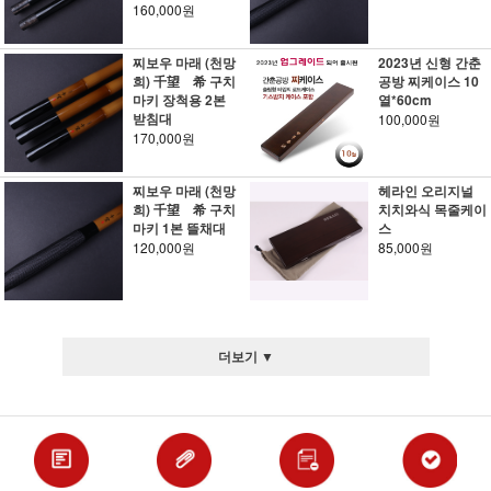
160,000원
찌보우 마래 (천망
2023년 신형 간춘
희) 千望 希 구치
공방 찌케이스 10
마키 장척용 2본
열*60cm
받침대
100,000원
170,000원
찌보우 마래 (천망
헤라인 오리지널
희) 千望 希 구치
치치와식 목줄케이
마키 1본 뜰채대
스
120,000원
85,000원
더보기 ▼