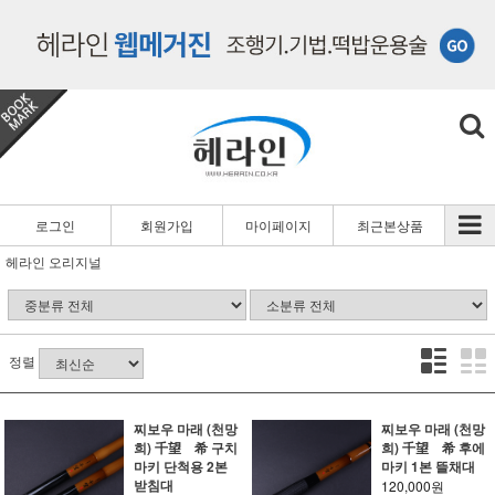
로그인
회원가입
마이페이지
최근본상품
헤라인 오리지널
정렬
찌보우 마래 (천망
찌보우 마래 (천망
희) 千望 希 구치
희) 千望 希 후에
마키 단척용 2본
마키 1본 뜰채대
받침대
120,000원