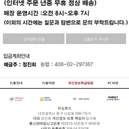
고객센터 연결
상품문의 게시판
이용안내
이용약관
개인정보취급방침
PC버전
피싱로드
대전광역시 중구 사정동 356-7번지
대표
정진희
개인정보 보호 책임자
임규형
통신판매업신고번호
제2010-대전중구-0042호
사업자 등록번호
308-04-53428