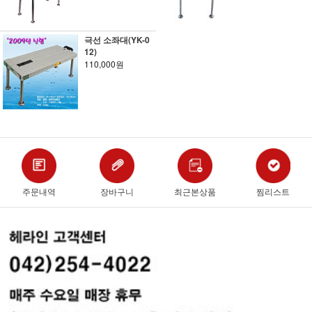
극선 소좌대(YK-0
12)
110,000원
주문내역
장바구니
최근본상품
찜리스트