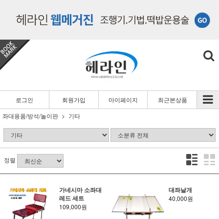
로그인
회원가입
마이페이지
최근본상품
좌대용품/방석/놀이판
기타
정렬
가네시마 소좌대
대좌날개
레드 세트
40,000원
109,000원