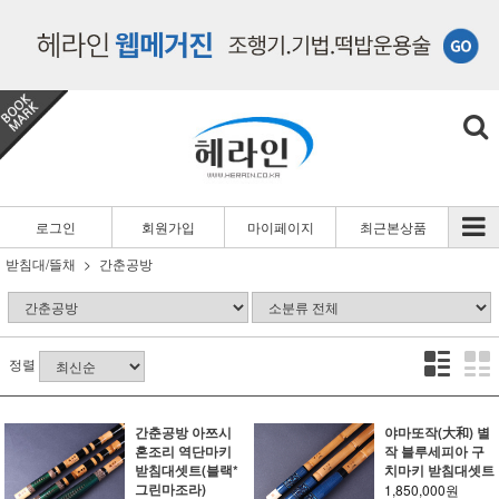
로그인
회원가입
마이페이지
최근본상품
받침대/뜰채
간춘공방
정렬
간춘공방 아쯔시
야마또작(大和) 별
혼조리 역단마키
작 블루세피아 구
받침대셋트(블랙*
치마키 받침대셋트
그린마조라)
1,850,000원