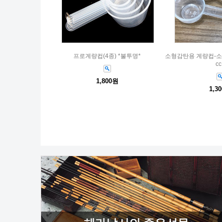
프로계량컵(4종) *불투명*
소형감탄용 계량컵-소형스푼
cc
1,800원
1,3