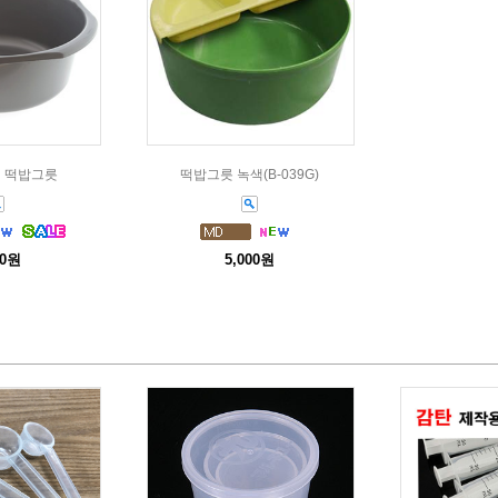
컬러 떡밥그릇
떡밥그릇 녹색(B-039G)
00원
5,000원