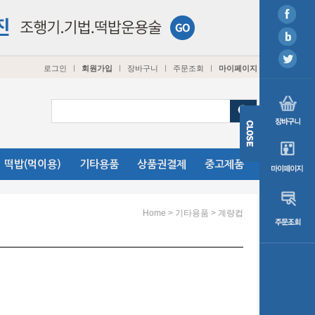
로그인
회원가입
장바구니
주문조회
마이페이지
ㅣ
ㅣ
ㅣ
ㅣ
떡밥(먹이용)
기타용품
상품권결제
중고제품
>
>
Home
기타용품
계량컵