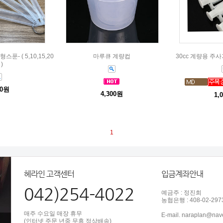
- ( 5,10,15,20
마루큐 계량컵
30cc 계량용 주
 )
00원
4,300원
1,
1
헤라인 고객센터
입금계좌안내
042)254-4022
예금주 : 정진희
농협은행 : 408-02-297
매주 수요일 매장 휴무
E-mail. naraplan@nav
(인터넷 주문 년중 무휴 정상배송)