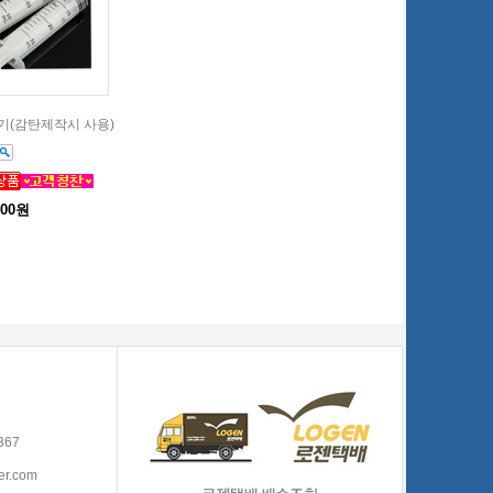
사기(감탄제작시 사용)
000원
367
er.com