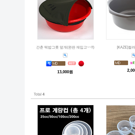
간춘 떡밥그릇 덮개(완판 재입고~~!!)
[KAZE]
2,0
13,000원
Total
4