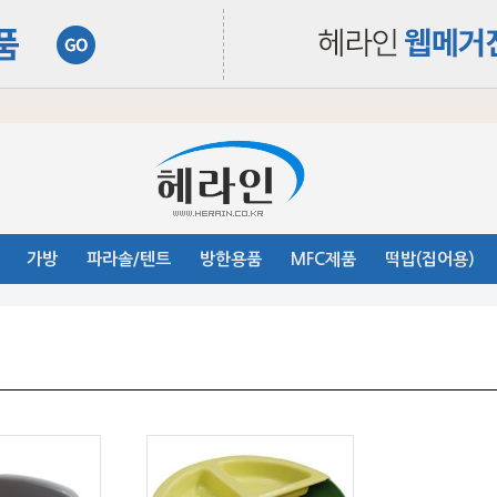
가방
파라솔/텐트
방한용품
MFC제품
떡밥(집어용)