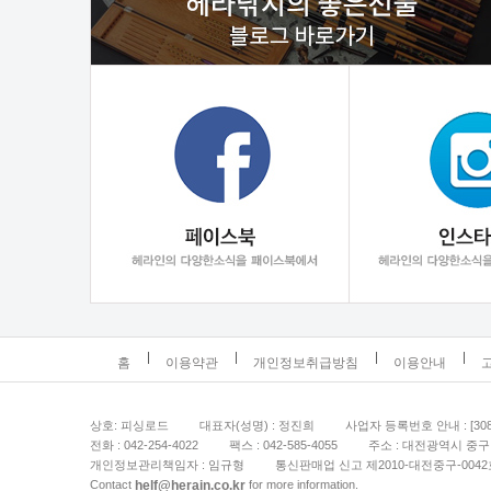
홈
이용약관
개인정보취급방침
이용안내
상호: 피싱로드
대표자(성명) : 정진희
사업자 등록번호 안내 : [308-
전화 : 042-254-4022
팩스 : 042-585-4055
주소 : 대전광역시 중구 
개인정보관리책임자 : 임규형
통신판매업 신고 제2010-대전중구-0042
helf@herain.co.kr
Contact
for more information.