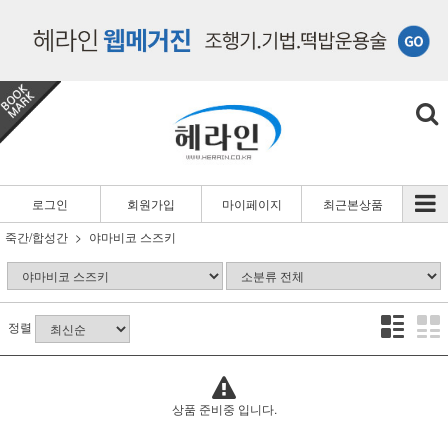
로그인
회원가입
마이페이지
최근본상품
죽간/합성간
야마비코 스즈키
정렬
상품 준비중 입니다.