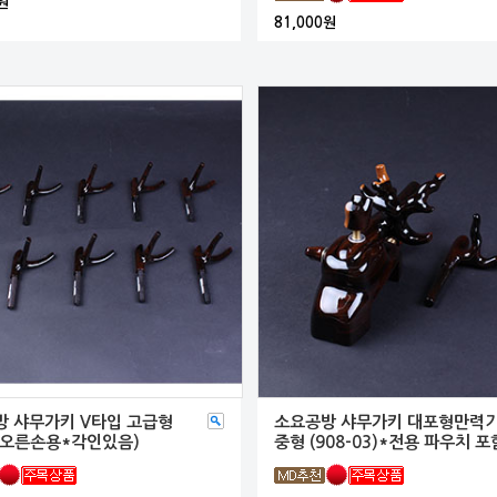
원
81,000원
 샤무가키 V타입 고급형
소요공방 샤무가키 대포형만력
(오른손용*각인있음)
중형 (908-03)*전용 파우치 포