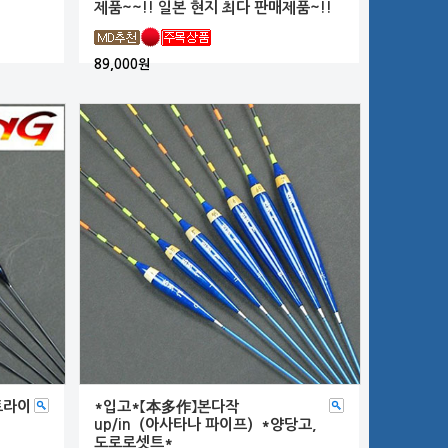
제품~~!! 일본 현지 최다 판매제품~!!
89,000원
 트라이
*입고*【本多作】본다작
up/in（아사타나 파이프）*양당고,
도로로셋트*