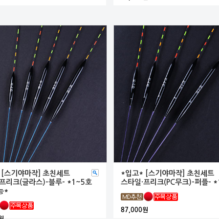
 [스기야마작] 초친세트
*입고* [스기야마작] 초친세트
프리크(글라스)-블루- *1~5호
스타일·프리크(PC무크)-퍼플- *
능*
87,000원
원