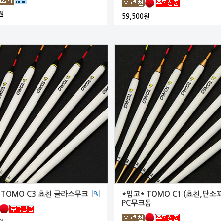
원
59,500원
 TOMO C3 쵸친 글라스무크
*입고* TOMO C1 (쵸친,단소꼬
PC무크톱