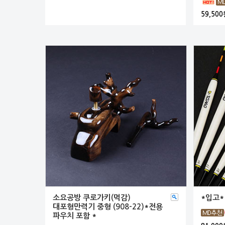
59,500
소요공방 쿠로가키(먹감)
*입고*
대포형만력기 중형 (908-22)*전용
파우치 포함 *