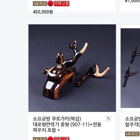
81,000
430,000원
소요공방 쿠로가키(먹감)
소요공방
대포형만력기 중형 (907-11)*전용
앞주걱
파우치 포함 *