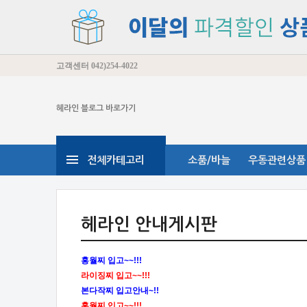
고객센터
042)254-4022
헤라인 블로그 바로가기
전체카테고리
소품/바늘
우동관련상품
헤라인 안내게시판
홍월찌 입고~~!!!
라이징찌 입고~~!!!
본다작찌 입고안내~!!
홍월찌 입고~~!!!