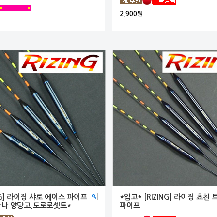
2,900원
ING] 라이징 샤로 에이스 파이프
*입고* [RIZING] 라이징 쵸친
타나 양당고,도로로셋트*
파이프