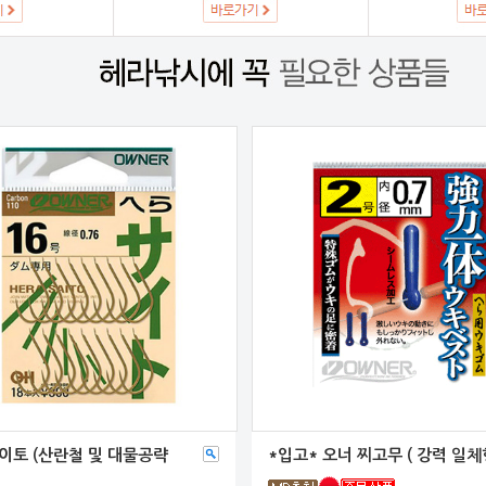
이토 (산란철 및 대물공략
*입고* 오너 찌고무 ( 강력 일체형