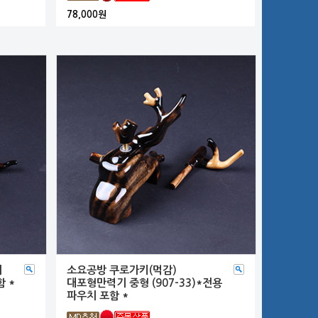
78,000원
기
소요공방 쿠로가키(먹감)
함 *
대포형만력기 중형 (907-33)*전용
파우치 포함 *