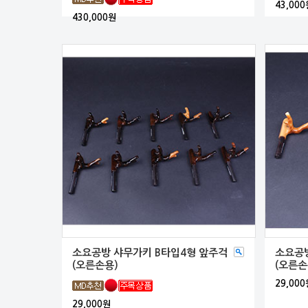
43,000
430,000원
소요공방 샤무가키 B타입4형 앞주걱
소요공방
(오른손용)
(오른손
29,000
29,000원