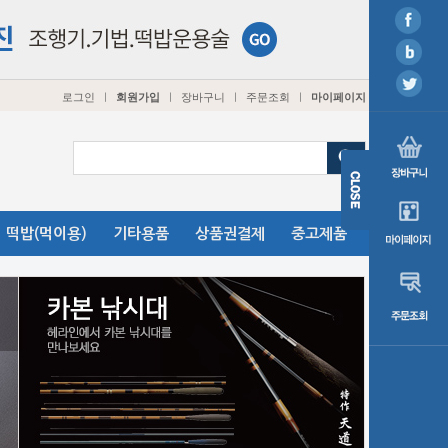
로그인
회원가입
장바구니
주문조회
마이페이지
ㅣ
ㅣ
ㅣ
ㅣ
떡밥(먹이용)
기타용품
상품권결제
중고제품