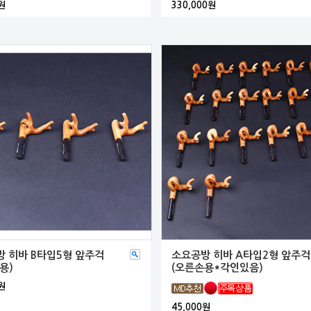
원
330,000원
 히바 B타입5형 앞주걱
소요공방 히바 A타입2형 앞주걱
용)
(오른손용*각인있음)
원
45,000원