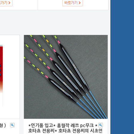
 )
*인기품 입고* 홍월작 레쯔 pc무크 *
호타쵸 전용찌* 호타쵸 전용찌의 시초인