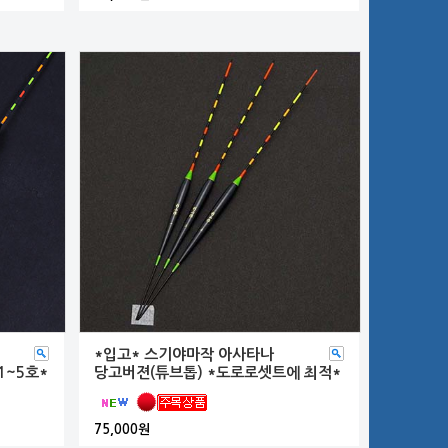
*입고* 스기야마작 아사타나
1~5호*
당고버젼(튜브톱) *도로로셋트에 최적*
75,000원