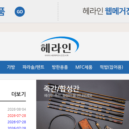
가방
파라솔/텐트
방한용품
MFC제품
떡밥(집어용)
더보기
2026-08-04
2026-07-28
2026-07-28
2026-07-28