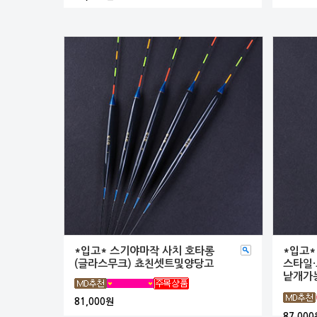
*입고* 스기야마작 사치 호타롱
*입고*
(글라스무크) 쵸친셋트및양당고
스타일·
낱개가
81,000원
87,000