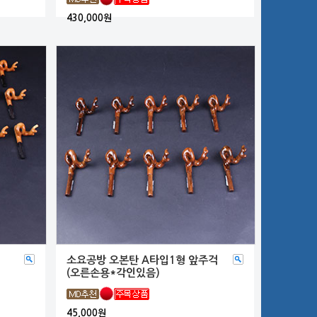
430,000원
소요공방 오본탄 A타입1형 앞주걱
(오른손용*각인있음)
45,000원