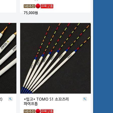
75,000원
)
*입고* TOMO S1 소꼬즈리
파이프톱