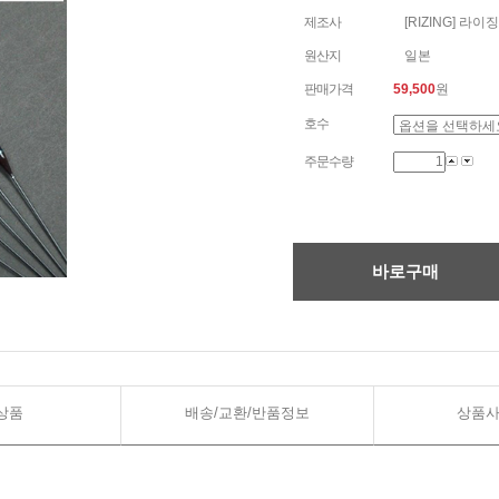
제조사
[RIZING] 라이징
원산지
일본
판매가격
59,500
원
호수
주문수량
바로구매
상품
배송/교환/반품정보
상품