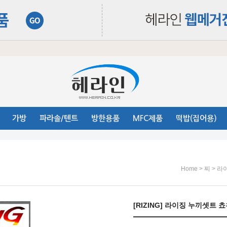
가방
파라솔/텐트
방한용품
MFC제품
떡밥(집어용)
>
>
Home
찌
라이
[RIZING] 라이징 누끼셋트 