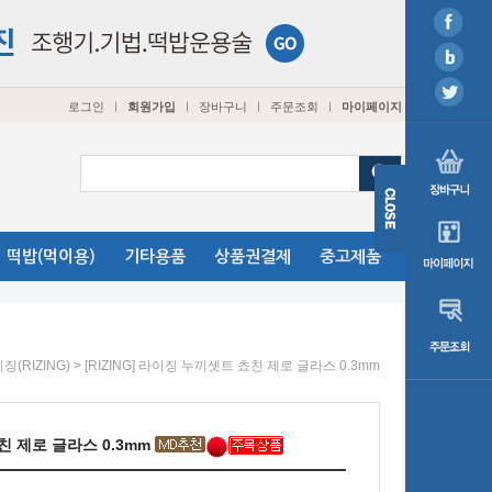
로그인
회원가입
장바구니
주문조회
마이페이지
ㅣ
ㅣ
ㅣ
ㅣ
떡밥(먹이용)
기타용품
상품권결제
중고제품
> [RIZING] 라이징 누끼셋트 쵸친 제로 글라스 0.3mm
징(RIZING)
쵸친 제로 글라스 0.3mm